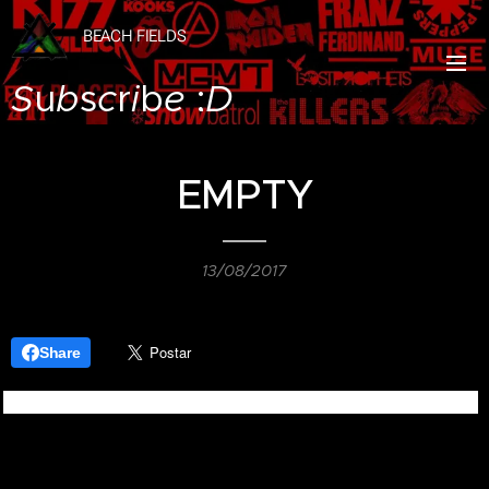
B
E
A
C
H
F
I
E
L
D
S
S
u
b
s
c
r
i
b
e
;
D
EMPTY
13/08/2017
Share